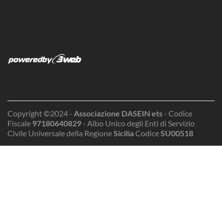
Copyright ©2024 -
Associazione DASEIN ets
- Codice
Fiscale
97180640829
- Albo Unico degli Enti di Servizio
Civile Universale della Regione
Sicilia
Codice
SU00518