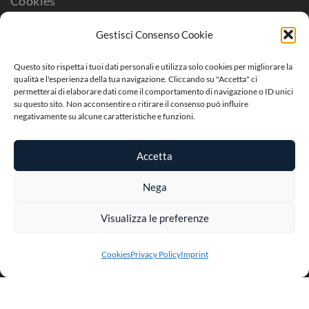
Cookies
Disconoscimento
Gestisci Consenso Cookie
Imprint
Questo sito rispetta i tuoi dati personali e utilizza solo cookies per migliorare la
qualità e l'esperienza della tua navigazione. Cliccando su "Accetta" ci
permetterai di elaborare dati come il comportamento di navigazione o ID unici
su questo sito. Non acconsentire o ritirare il consenso può influire
negativamente su alcune caratteristiche e funzioni.
Accetta
Nega
Visualizza le preferenze
Cookies
Privacy Policy
Imprint
Copyright ©2024 -
Associazione DASEIN ets
- Codice
Fiscale
97180640829
- Albo Unico degli Enti di Servizio